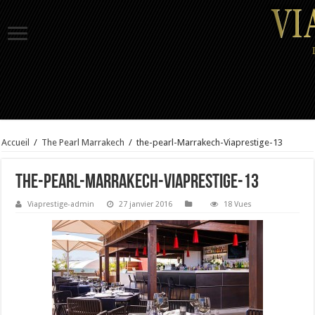
Accueil
/
The Pearl Marrakech
/
the-pearl-Marrakech-Viaprestige-13
the-pearl-Marrakech-Viaprestige-13
Viaprestige-admin
27 janvier 2016
18 Vues