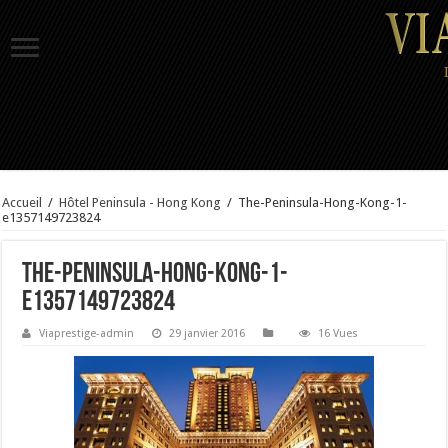
Accueil
/
Hôtel Peninsula - Hong Kong
/
The-Peninsula-Hong-Kong-1-
e1357149723824
The-Peninsula-Hong-Kong-1-
e1357149723824
Viaprestige-admin
29 janvier 2016
16 Vues