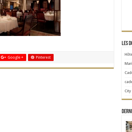
Les d
Hôte
Google +
Pinterest
Mari
Cad
cad
City
Dern