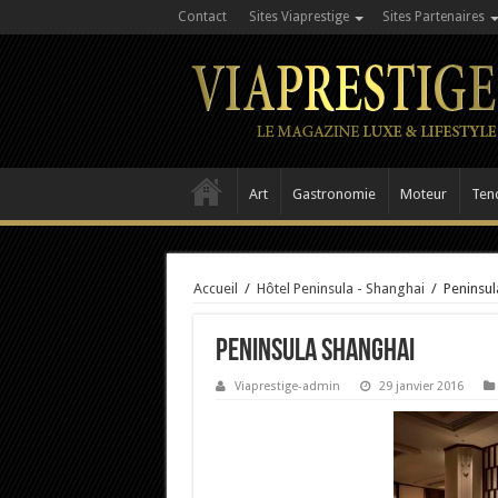
Contact
Sites Viaprestige
Sites Partenaires
Art
Gastronomie
Moteur
Ten
Accueil
/
Hôtel Peninsula - Shanghai
/
Peninsul
Peninsula Shanghai
Viaprestige-admin
29 janvier 2016