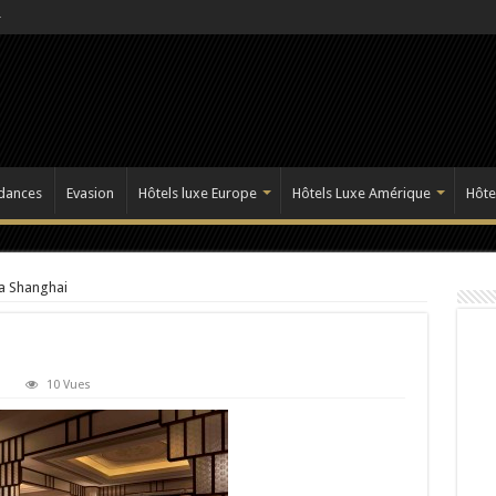
dances
Evasion
Hôtels luxe Europe
Hôtels Luxe Amérique
Hôte
a Shanghai
10 Vues