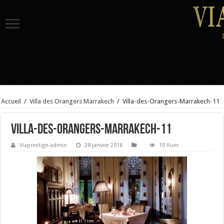
Accueil
/
Villa des Orangers Marrakech
/
Villa-des-Orangers-Marrakech-11
Villa-des-Orangers-Marrakech-11
Viaprestige-admin
28 janvier 2016
10 Vues