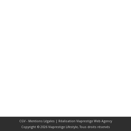
CGV - Mentions Légales
| Réalisation
Viaprestige Web Agency
Copyright © 2026 Viaprestige Lifestyle, Tous droits réservés