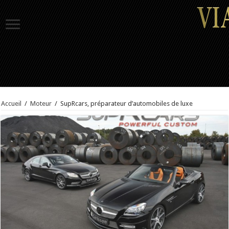
Accueil
/
Moteur
/
SupRcars, préparateur d’automobiles de luxe