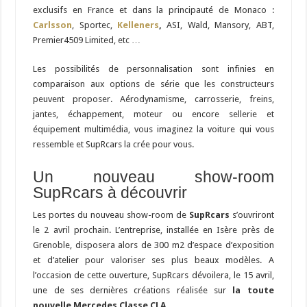
exclusifs en France et dans la principauté de Monaco :
Carlsson
, Sportec,
Kelleners
,
ASI, Wald, Mansory, ABT,
Premier4509 Limited, etc …
Les possibilités de personnalisation sont infinies en
comparaison aux options de série que les constructeurs
peuvent proposer. Aérodynamisme, carrosserie, freins,
jantes, échappement, moteur ou encore sellerie et
équipement multimédia, vous imaginez la voiture qui vous
ressemble et SupRcars la crée pour vous.
Un nouveau show-room
SupRcars à découvrir
Les portes du nouveau show-room de
SupRcars
s’ouvriront
le 2 avril prochain. L’entreprise, installée en Isère près de
Grenoble, disposera alors de 300 m2 d’espace d’exposition
et d’atelier pour valoriser ses plus beaux modèles. A
l’occasion de cette ouverture, SupRcars dévoilera, le 15 avril,
une de ses dernières créations réalisée sur
la toute
nouvelle Mercedes Classe CLA.