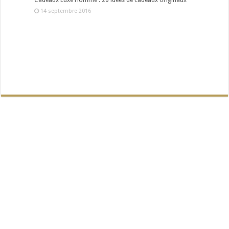
Cadeaux Luxe Homme : 20 idées de cadeaux originaux
14 septembre 2016