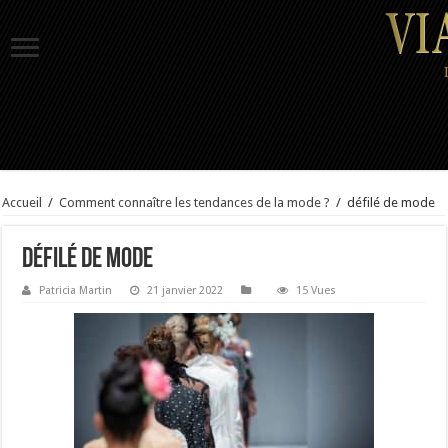
Accueil
/
Comment connaître les tendances de la mode ?
/
défilé de mode
défilé de mode
Patricia Martin
21 janvier 2022
15 Vues