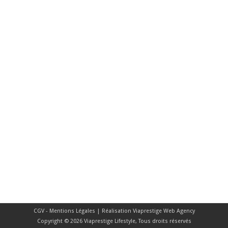
CGV - Mentions Légales
| Réalisation
Viaprestige Web Agency
Copyright © 2026 Viaprestige Lifestyle, Tous droits réservés