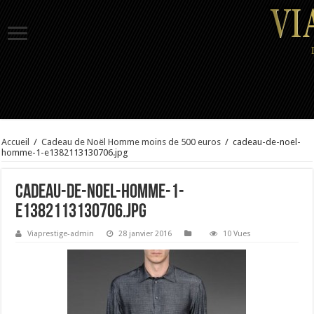
Accueil
/
Cadeau de Noël Homme moins de 500 euros
/
cadeau-de-noel-
homme-1-e1382113130706.jpg
cadeau-de-noel-homme-1-
e1382113130706.jpg
Viaprestige-admin
28 janvier 2016
10 Vues