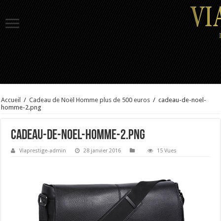
Accueil
/
Cadeau de Noël Homme plus de 500 euros
/
cadeau-de-noel-
homme-2.png
cadeau-de-noel-homme-2.png
Viaprestige-admin
28 janvier 2016
15 Vues