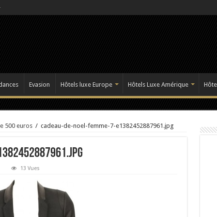
dances
Evasion
Hôtels luxe Europe
Hôtels Luxe Amérique
Hôte
e 500 euros
/
cadeau-de-noel-femme-7-e1382452887961.jpg
1382452887961.jpg
13 Vues