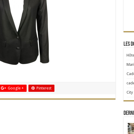
Les d
Hôte
Mari
Cad
cad
Google +
Pinterest
City
Dern