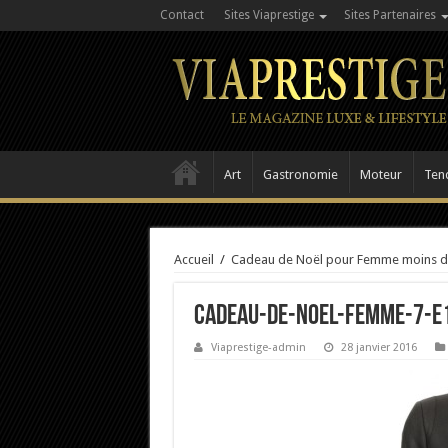
Contact
Sites Viaprestige
Sites Partenaires
Art
Gastronomie
Moteur
Ten
Accueil
/
Cadeau de Noël pour Femme moins d
cadeau-de-noel-femme-7-e
Viaprestige-admin
28 janvier 2016