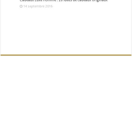
Cadeaux Luxe Homme : 20 idées de cadeaux originaux
14 septembre 2016