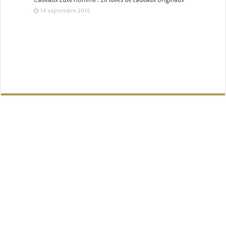
Cadeaux Luxe Homme : 20 idées de cadeaux originaux
14 septembre 2016