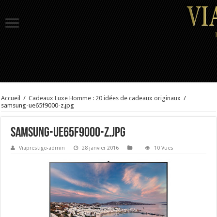
Accueil
/
Cadeaux Luxe Homme : 20 idées de cadeaux originaux
/
samsung-ue65f9000-z.jpg
samsung-ue65f9000-z.jpg
Viaprestige-admin
28 janvier 2016
10 Vues