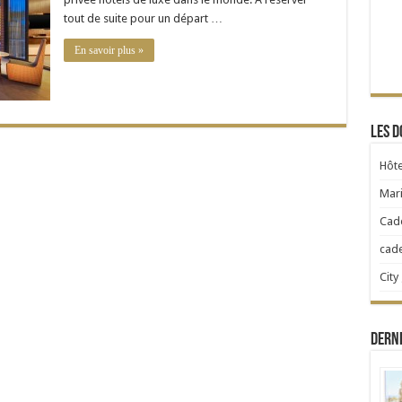
dans
tout de suite pour un départ …
le
monde
En savoir plus »
Les d
Hôte
Mari
Cad
cad
City
Dern