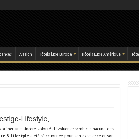
dances
Evasion
Hôtels luxe Europe
Hôtels Luxe Amérique
Hôte
stige-Lifestyle,
exprimer une sincère volonté d’évoluer ensemble. Chacune des
xe & Lifestyle
a été sélectionnée pour son excellence et son