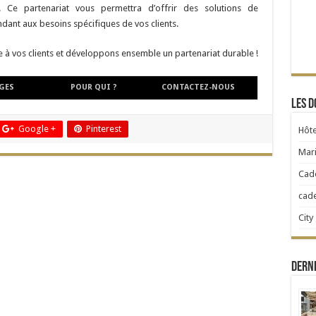
é. Ce partenariat vous permettra d’offrir des solutions de
ant aux besoins spécifiques de vos clients.
à vos clients et développons ensemble un partenariat durable !
GES
POUR QUI ?
CONTACTEZ-NOUS
Les d
Google +
Pinterest
Hôte
Mari
Cad
cad
City
Dern