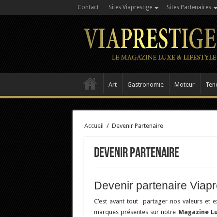
Contact
Sites Viaprestige
Sites Partenaires
Art
Gastronomie
Moteur
Ten
Accueil
/
Devenir Partenaire
Devenir Partenaire
Devenir partenaire Viapre
C’est avant tout partager nos valeurs et 
marques présentes sur notre
Magazine Lu