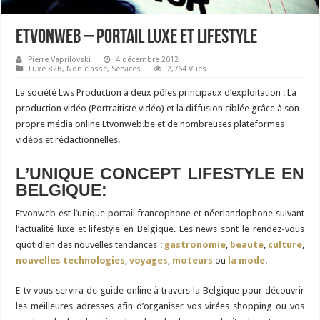
Etvonweb – Portail Luxe et Lifestyle
Pierre Vaprilovski
4 décembre 2012
Luxe B2B
,
Non classé
,
Services
2,764 Vues
La société Lws Production à deux pôles principaux d’exploitation : La
production vidéo (Portraitiste vidéo) et la diffusion ciblée grâce à son
propre média online Etvonweb.be et de nombreuses plateformes
vidéos et rédactionnelles.
L’UNIQUE CONCEPT LIFESTYLE EN
BELGIQUE:
Etvonweb est l’unique portail francophone et néerlandophone suivant
l’actualité luxe et lifestyle en Belgique. Les news sont le rendez-vous
quotidien des nouvelles tendances :
gastronomie
,
beauté
,
culture
,
nouvelles technologies
,
voyages
,
moteurs
ou
la mode
.
E-tv vous servira de guide online à travers la Belgique pour découvrir
les meilleures adresses afin d’organiser vos virées shopping ou vos