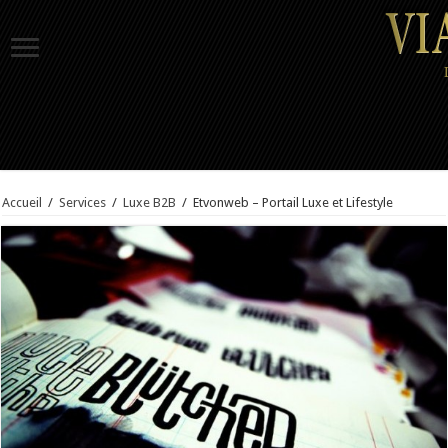
Accueil
/
Services
/
Luxe B2B
/
Etvonweb – Portail Luxe et Lifestyle