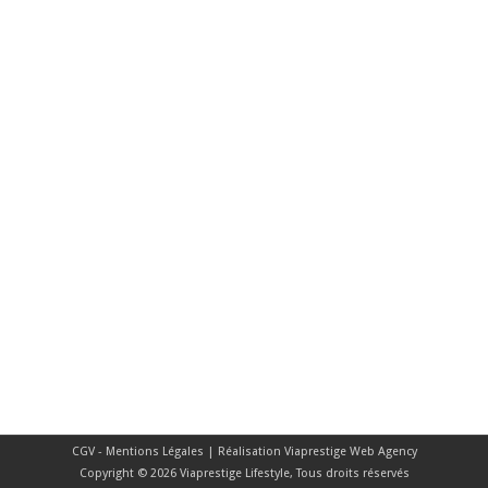
CGV - Mentions Légales
| Réalisation
Viaprestige Web Agency
Copyright © 2026 Viaprestige Lifestyle, Tous droits réservés