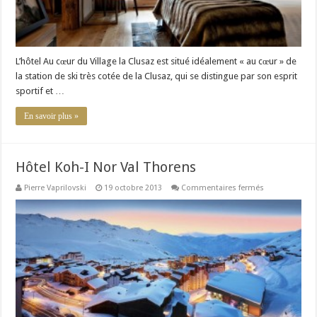
L’hôtel Au cœur du Village la Clusaz est situé idéalement « au cœur » de
la station de ski très cotée de la Clusaz, qui se distingue par son esprit
sportif et …
En savoir plus »
Hôtel Koh-I Nor Val Thorens
sur
Pierre Vaprilovski
19 octobre 2013
Commentaires fermés
Hôtel
Koh-
I
Nor
Val
Thorens