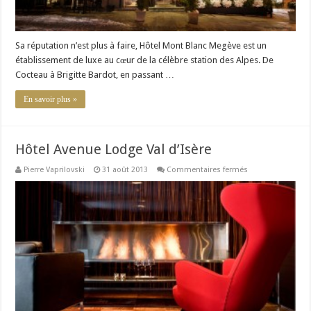
Sa réputation n’est plus à faire, Hôtel Mont Blanc Megève est un
établissement de luxe au cœur de la célèbre station des Alpes. De
Cocteau à Brigitte Bardot, en passant …
En savoir plus »
Hôtel Avenue Lodge Val d’Isère
sur
Pierre Vaprilovski
31 août 2013
Commentaires fermés
Hôtel
Avenue
Lodge
Val
d’Isère