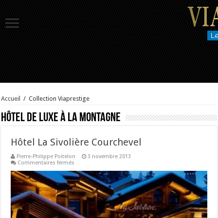
Accueil
/
Collection Viaprestige
Hôtel de luxe à la montagne
Hôtel La Sivolière Courchevel
Pierre-Philippe Poitelon
3 novembre 2013
sur
Commentaires fermés
Hôtel
La
Sivolière
Courchevel