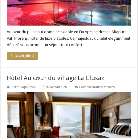
Au cœur du plus haut domaine skiable en Europe, se dresse Altapura
Val Thorens, hôtel de luxe 5 étoiles. Ce majestueux chalet élégamment
décoré vous promet un séjour tout confort …
En savoir plus »
Hôtel Au cœur du village La Clusaz
sur
Pierre Vaprilovski
20 octobre 2013
Commentaires fermés
Hôtel
Au
cœur
du
village
La
Clusaz