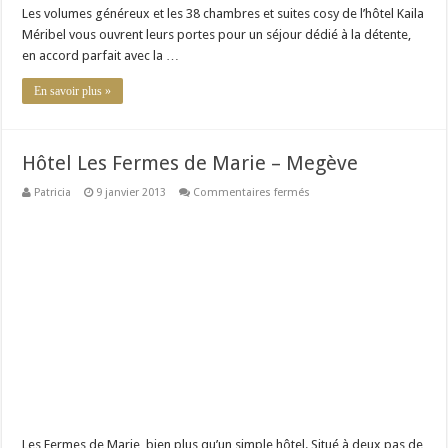
Les volumes généreux et les 38 chambres et suites cosy de l’hôtel Kaila
Méribel vous ouvrent leurs portes pour un séjour dédié à la détente,
en accord parfait avec la …
En savoir plus »
Hôtel Les Fermes de Marie – Megève
sur
Patricia
9 janvier 2013
Commentaires fermés
Hôtel
Les
Fermes
de
Marie
–
Megève
Les Fermes de Marie, bien plus qu’un simple hôtel. Situé à deux pas de