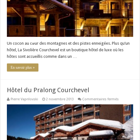
Un cocon au cœur des montagnes et des pistes enneigées. Plus qu’un
hôtel, La Sivolière Courchevel est un boutique hôtel de luxe où les
hôtes sont accueillis comme dans un …
En savoir plus »
Hôtel du Pralong Courchevel
sur
Pierre Vaprilovski
2 novembre 2013
Commentaires fermés
Hôtel
du
Pralong
Courchevel