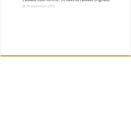
Cadeaux Luxe Homme : 20 idées de cadeaux originaux
14 septembre 2016