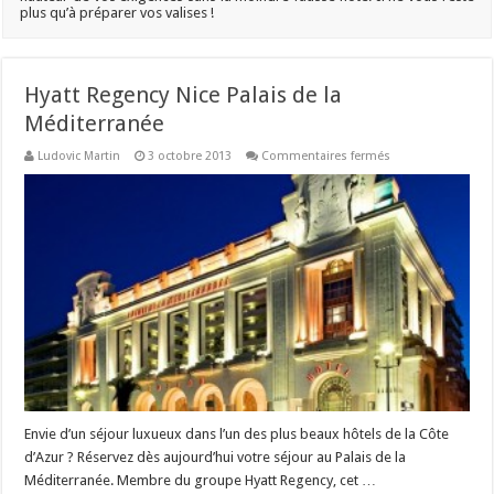
plus qu’à préparer vos valises !
Hyatt Regency Nice Palais de la
Méditerranée
sur
Ludovic Martin
3 octobre 2013
Commentaires fermés
Hyatt
Regency
Nice
Palais
de
la
Méditerranée
Envie d’un séjour luxueux dans l’un des plus beaux hôtels de la Côte
d’Azur ? Réservez dès aujourd’hui votre séjour au Palais de la
Méditerranée. Membre du groupe Hyatt Regency, cet …