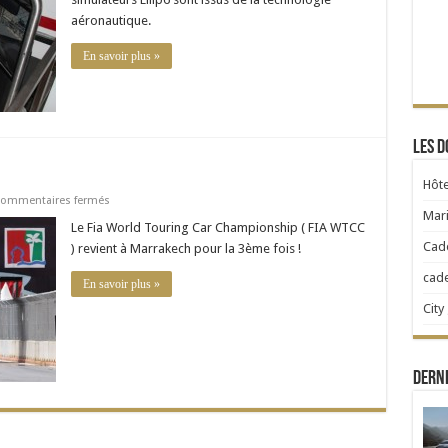
aéronautique.
En savoir plus »
Les d
Hôte
sur
ommentaires fermés
Race
Mari
of
Le Fia World Touring Car Championship ( FIA WTCC
Morocco
Cad
) revient à Marrakech pour la 3ème fois !
2012
cad
En savoir plus »
City
Derni