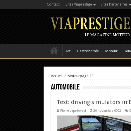
Contact
Sites Viaprestige
Sites Partenaires
Art
Gastronomie
Moteur
Ten
Accueil
/
Moteur
page 13
Automobile
Test: driving simulators in
Pierre Vaprilovski
20 novembre 0002
C