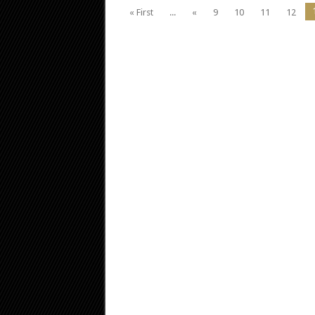
« First
...
«
9
10
11
12