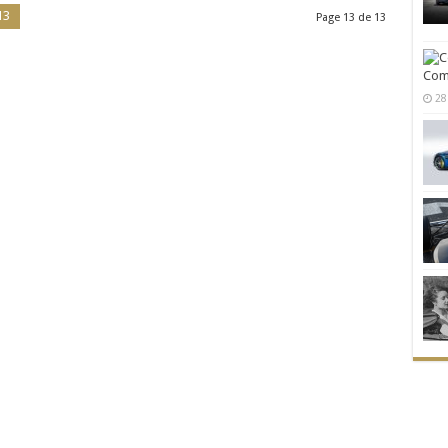
13
Page 13 de 13
Comm
28