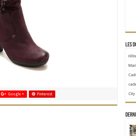
Les d
Hôte
Mari
Cad
cad
City
Google +
Pinterest
Dern