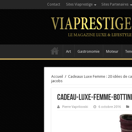
Contact
Sites Viaprestige
Sites Partenaires
Art
Gastronomie
Moteur
Ten
Accueil
/
Cadeaux Luxe Femme : 20 idées de ca
jacobs
cadeau-luxe-femme-bottin
Pierre Vaprilovski
6 octobre 2016