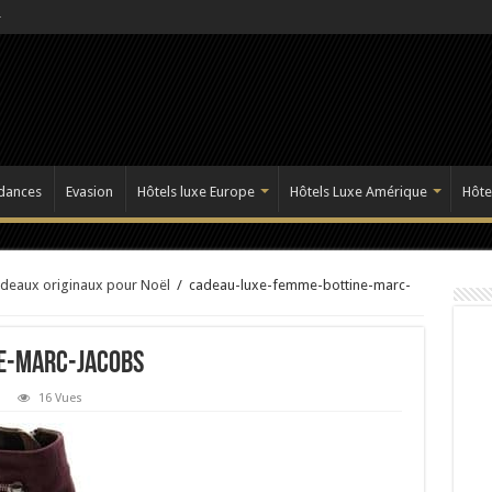
dances
Evasion
Hôtels luxe Europe
Hôtels Luxe Amérique
Hôte
deaux originaux pour Noël
/
cadeau-luxe-femme-bottine-marc-
e-marc-jacobs
16 Vues