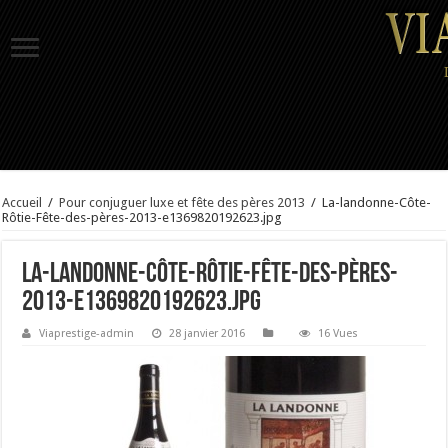
Accueil
/
Pour conjuguer luxe et fête des pères 2013
/
La-landonne-Côte-
Rôtie-Fête-des-pères-2013-e1369820192623.jpg
La-landonne-Côte-Rôtie-Fête-des-pères-
2013-e1369820192623.jpg
Viaprestige-admin
28 janvier 2016
16 Vues