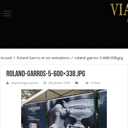
Accueil
/
Roland Garros et ses animations
/
roland-garros-5-600×338.jpg
roland-garros-5-600×338.jpg
Viaprestige-admin
28 janvier 2016
9 Vues