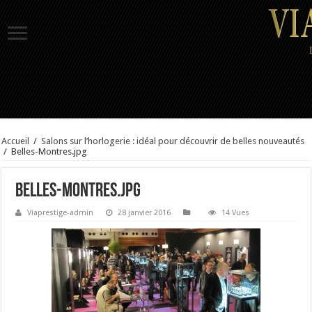
Accueil
/
Salons sur l’horlogerie : idéal pour découvrir de belles nouveautés
/
Belles-Montres.jpg
Belles-Montres.jpg
Viaprestige-admin
28 janvier 2016
14 Vues