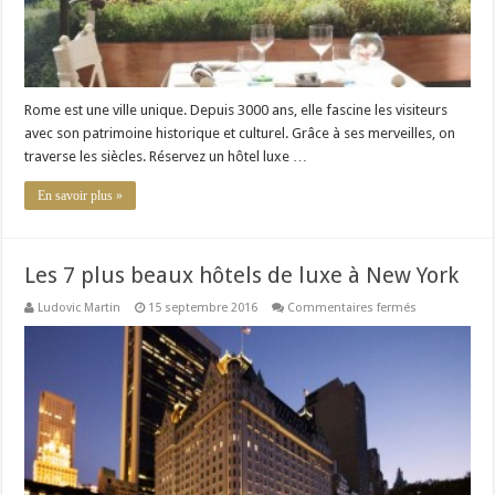
Rome est une ville unique. Depuis 3000 ans, elle fascine les visiteurs
avec son patrimoine historique et culturel. Grâce à ses merveilles, on
traverse les siècles. Réservez un hôtel luxe …
En savoir plus »
Les 7 plus beaux hôtels de luxe à New York
sur
Ludovic Martin
15 septembre 2016
Commentaires fermés
Les
7
plus
beaux
hôtels
de
luxe
à
New
York