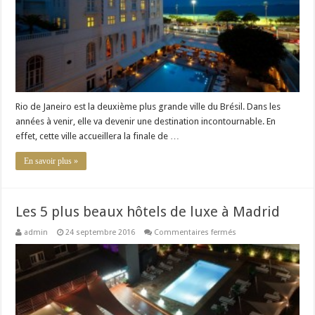
à
Rio
de
Janeiro
Rio de Janeiro est la deuxième plus grande ville du Brésil. Dans les
années à venir, elle va devenir une destination incontournable. En
effet, cette ville accueillera la finale de …
En savoir plus »
Les 5 plus beaux hôtels de luxe à Madrid
sur
admin
24 septembre 2016
Commentaires fermés
Les
5
plus
beaux
hôtels
de
luxe
à
Madrid