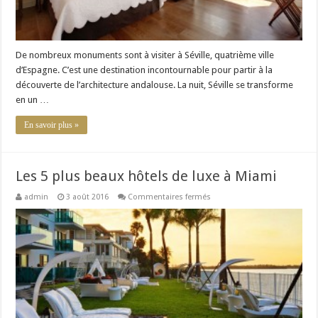
De nombreux monuments sont à visiter à Séville, quatrième ville
d’Espagne. C’est une destination incontournable pour partir à la
découverte de l’architecture andalouse. La nuit, Séville se transforme
en un …
En savoir plus »
Les 5 plus beaux hôtels de luxe à Miami
sur
admin
3 août 2016
Commentaires fermés
Les
5
plus
beaux
hôtels
de
luxe
à
Miami