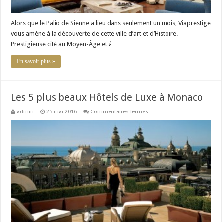
Alors que le Palio de Sienne a lieu dans seulement un mois, Viaprestige
vous amène à la découverte de cette ville d’art et d’Histoire.
Prestigieuse cité au Moyen-Âge et à …
En savoir plus »
Les 5 plus beaux Hôtels de Luxe à Monaco
sur
admin
25 mai 2016
Commentaires fermés
Les
5
plus
beaux
Hôtels
de
Luxe
à
Monaco