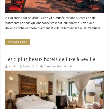
A Florence, tout se visite ! Cette ville-musée est une succession de
bâtiments anciens qui ont conservés tout leur charme. Cette ville
italienne riche économiquement et culturellement sait aussi s’amuser.
…
En savoir plus »
Les 5 plus beaux hôtels de luxe à Séville
sur
admin
7 août 2016
Commentaires fermés
Les
5
plus
beaux
hôtels
de
luxe
à
Séville