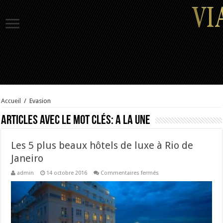
Accueil
/
Evasion
Articles avec le mot clés:
A la Une
Les 5 plus beaux hôtels de luxe à Rio de
Janeiro
sur
admin
14 octobre 2016
Commentaires fermés
Les
5
plus
beaux
hôtels
de
luxe