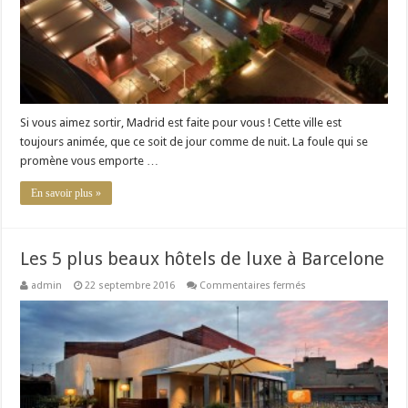
Si vous aimez sortir, Madrid est faite pour vous ! Cette ville est
toujours animée, que ce soit de jour comme de nuit. La foule qui se
promène vous emporte …
En savoir plus »
Les 5 plus beaux hôtels de luxe à Barcelone
sur
admin
22 septembre 2016
Commentaires fermés
Les
5
plus
beaux
hôtels
de
luxe
à
Barcelone