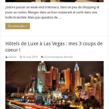
J’adore passer un week-end à Monaco, faire un peu de Shopping et
jouer au casino. Manger dans un bon restaurant et sortir dans une
boîte branchée. Mais pas question de …
En savoir plus »
Hôtels de Luxe à Las Vegas : mes 3 coups de
coeur !
sur
admin
16 mai 2016
Commentaires fermés
Hôtels
de
Luxe
à
Las
Vegas
:
mes
3
coups
de
coeur
!