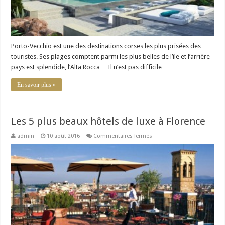
Porto-Vecchio est une des destinations corses les plus prisées des
touristes. Ses plages comptent parmi les plus belles de l’île et l’arrière-
pays est splendide, l’Alta Rocca… Il n’est pas difficile …
En savoir plus »
Les 5 plus beaux hôtels de luxe à Florence
sur
admin
10 août 2016
Commentaires fermés
Les
5
plus
beaux
hôtels
de
luxe
à
Florence