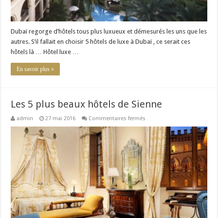
Dubaï regorge d’hôtels tous plus luxueux et démesurés les uns que les
autres. S’il fallait en choisir 5 hôtels de luxe à Dubaï , ce serait ces
hôtels là … Hôtel luxe …
En savoir plus »
Les 5 plus beaux hôtels de Sienne
sur
admin
27 mai 2016
Commentaires fermés
Les
5
plus
beaux
hôtels
de
Sienne