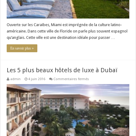
Ouverte sur les Caraïbes, Miami est imprégnée de la culture latino-
américaine. Dans cette ville de Floride on parle plus souvent espagnol
qu’anglais. Cette ville est une destination idéale pour passer …
En savoir plus »
Les 5 plus beaux hôtels de luxe à Dubaï
sur
admin
4 juin 2016
Commentaires fermés
Les
5
plus
beaux
hôtels
de
luxe
à
Dubaï