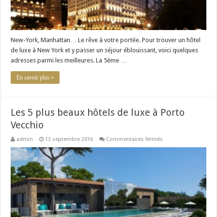
New-York, Manhattan… Le rêve à votre portée. Pour trouver un hôtel
de luxe à New York et y passer un séjour éblouissant, voici quelques
adresses parmi les meilleures. La 5ème …
En savoir plus »
Les 5 plus beaux hôtels de luxe à Porto
Vecchio
sur
admin
13 septembre 2016
Commentaires fermés
Les
5
plus
beaux
hôtels
de
luxe
à
Porto
Vecchio