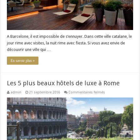
A Barcelone, il est impossible de s’ennuyer. Dans cette ville catalane, le
jour rime avec visites, la nuit rime avec fiesta. Si vous avez envie de
découvrir une ville qui …
En savoir plus »
Les 5 plus beaux hôtels de luxe à Rome
sur
admin
21 septembre 2016
Commentaires fermés
Les
5
plus
beaux
hôtels
de
luxe
à
Rome