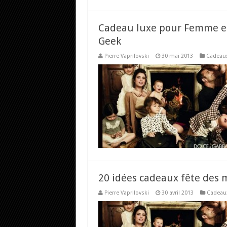
Cadeau luxe pour Femme e
Geek
Pierre Vaprilovski
30 mai 2013
Cadeaux
20 idées cadeaux fête des 
Pierre Vaprilovski
30 avril 2013
Cadeau