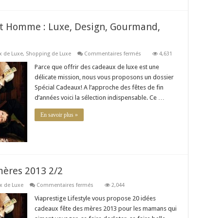
t Homme : Luxe, Design, Gourmand,
sur
 de Luxe
,
Shopping de Luxe
Commentaires fermés
4,631
Cadeau
luxe
Parce que offrir des cadeaux de luxe est une
pour
délicate mission, nous vous proposons un dossier
Femme
et
Spécial Cadeaux! A l’approche des fêtes de fin
Homme
d’années voici la sélection indispensable. Ce …
:
Luxe,
Design,
En savoir plus »
Gourmand,
Geek
mères 2013 2/2
sur
x de Luxe
Commentaires fermés
2,044
20
idées
Viaprestige Lifestyle vous propose 20 idées
cadeaux
cadeaux fête des mères 2013 pour les mamans qui
fête
des