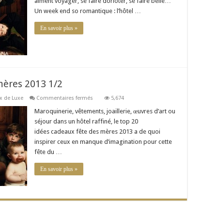
aiment voyager, se faire dorloter, se faire belle…
mères
Un week end so romantique : l’hôtel …
2013
2/2
En savoir plus »
mères 2013 1/2
sur
x de Luxe
Commentaires fermés
5,674
20
idées
Maroquinerie, vêtements, joaillerie, œuvres d’art ou
cadeaux
séjour dans un hôtel raffiné, le top 20
fête
des
idées cadeaux fête des mères 2013 a de quoi
mères
inspirer ceux en manque d’imagination pour cette
2013
1/2
fête du …
En savoir plus »