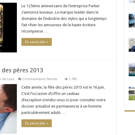
fête
ses
Le 125éme anniversaire de l’entreprise Parker
125
s’annonce luxueux. La marque leader dans le
ans
avec
domaine de l’industrie des stylos qui a longtemps
le
fait rêver les amoureux de la haute écriture
Duofold
Giant
récompense …
En savoir plus »
e des pères 2013
sur
 de Luxe
Commentaires fermés
1,785
Pour
conjuguer
Cette année, la fête des pères 2013 est le 16 juin.
luxe
C’est l’occasion d’offrir un cadeau
et
fête
d’exception (rendez vous ici pour consulter notre
des
dossier actualisé en permanence) à un homme
pères
2013
particulièrement adulé. …
En savoir plus »