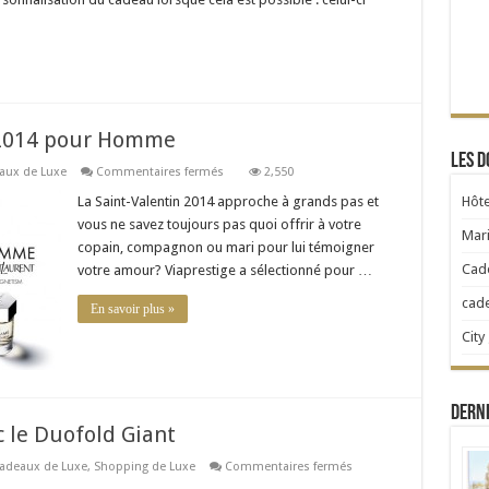
idées
de
cadeaux
originaux
 2014 pour Homme
Les d
sur
aux de Luxe
Commentaires fermés
2,550
10
cadeaux
La Saint-Valentin 2014 approche à grands pas et
Hôte
Saint-
vous ne savez toujours pas quoi offrir à votre
Valentin
Mari
2014
copain, compagnon ou mari pour lui témoigner
pour
Cad
votre amour? Viaprestige a sélectionné pour …
Homme
cad
En savoir plus »
City
Dern
c le Duofold Giant
sur
adeaux de Luxe
,
Shopping de Luxe
Commentaires fermés
Parker