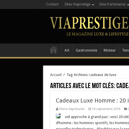
Contact
Sites Viaprestige
Sites Partenaires
Art
Gastronomie
Moteur
Ten
Accueil
/
Tag Archives: cadeaux de luxe
Articles avec le mot clés:
cade
Cadeaux Luxe Homme : 20 i
Pierre Vaprilovski
14 septembre 2016
oël approche à grand pas : voici 20 i
d’homme : les hommes sportifs, les hommes u
nouvelles technologies... N’oubliez pas la pe