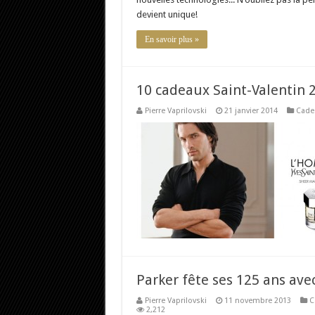
devient unique!
En savoir plus »
10 cadeaux Saint-Valentin
Pierre Vaprilovski
21 janvier 2014
Cade
Parker fête ses 125 ans ave
Pierre Vaprilovski
11 novembre 2013
C
2,212