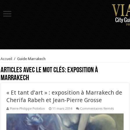
Accueil
/
Guide Marrakech
Articles avec le mot clés:
Exposition à
Marrakech
« Et tant d’art » : exposition à Marrakech de
Cherifa Rabeh et Jean-Pierre Grosse
sur
Pierre-Philippe Poitelon
11 mars 2014
Commentaires fermés
« Et
tant
d’art »
:
expositio