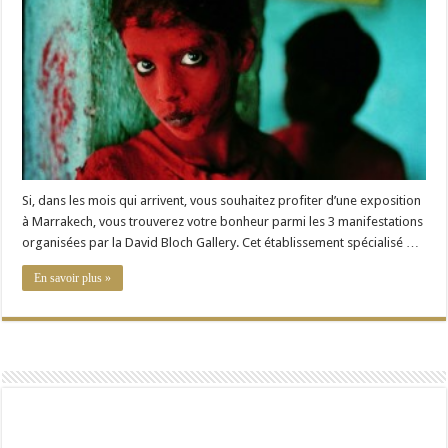
?
Rendez-
vous
à
la
David
Bloch
Gallery
Si, dans les mois qui arrivent, vous souhaitez profiter d’une exposition
à Marrakech, vous trouverez votre bonheur parmi les 3 manifestations
organisées par la David Bloch Gallery. Cet établissement spécialisé …
En savoir plus »