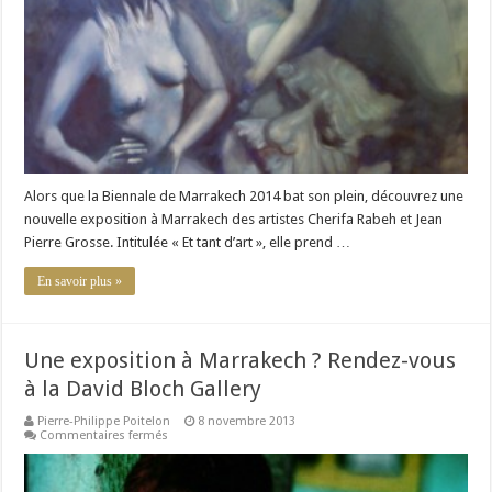
à
Marrakech
de
Cherifa
Rabeh
et
Jean-
Pierre
Grosse
Alors que la Biennale de Marrakech 2014 bat son plein, découvrez une
nouvelle exposition à Marrakech des artistes Cherifa Rabeh et Jean
Pierre Grosse. Intitulée « Et tant d’art », elle prend …
En savoir plus »
Une exposition à Marrakech ? Rendez-vous
à la David Bloch Gallery
Pierre-Philippe Poitelon
8 novembre 2013
sur
Commentaires fermés
Une
exposition
à
Marrakech