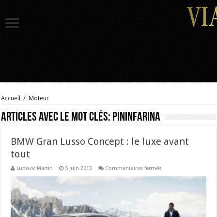
Accueil
/
Moteur
Articles avec le mot clés:
Pininfarina
BMW Gran Lusso Concept : le luxe avant
tout
sur
Ludovic Martin
5 juin 2013
Commentaires fermés
BMW
Gran
Lusso
Concept
:
le
luxe