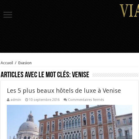
Accueil
/
Evasion
Articles avec le mot clés:
venise
Les 5 plus beaux hôtels de luxe à Venise
sur
admin
10 septembre 2016
Commentaires fermés
Les
5
plus
beaux
hôtels
de
luxe
à
Venise