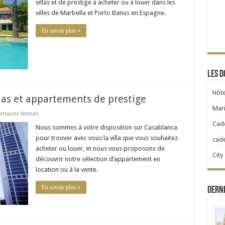
villas et de prestige à acheter ou à louer dans les
Marbella
:
villes de Marbella et Porto Banus en Espagne.
Villas
et
appartements
En savoir plus »
de
prestige
Les d
Hôte
llas et appartements de prestige
Mari
sur
taires fermés
Viaprestige
Cad
Casablanca
Nous sommes à votre disposition sur Casablanca
:
pour trouver avec vous la villa que vous souhaitez
cad
villas
et
acheter ou louer, et nous vous proposons de
appartements
City
découvrir notre sélection d’appartement en
de
prestige
location ou à la vente.
En savoir plus »
Dern