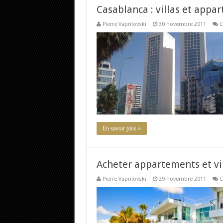
Casablanca : villas et appa
Pierre Vaprilovski
30 novembre 2011
C
En savoir plus »
Acheter appartements et vi
Pierre Vaprilovski
29 novembre 2011
C