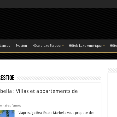
dances
Evasion
Hôtels luxe Europe
Hôtels Luxe Amérique
Hôte
restige
bella : Villas et appartements de
sur
ntaires fermés
Viaprestige
Real
Viaprestige Real Estate Marbella vous propose des
Estate