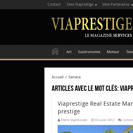
Contact
Sites Viaprestige
Sites Partenaires
Art
Gastronomie
Moteur
Ten
Accueil
/
Service
Articles avec le mot clés:
viap
Viaprestige Real Estate Mar
prestige
Pierre Vaprilovski
30 août 2012
Comme