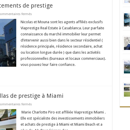
rtements de prestige
sur
ommentaires fermés
Casablanca
:
Nicolas et Mouna sont les agents affiliés exclusifs
villas
Viaprestige Real Estate à Casablanca. Leur parfaite
et
appartements
connaissance du marché immobilier leur permet
de
d’intervenir aussi bien dans le secteur résidentiel (
prestige
résidence principale, résidence secondaire, achat
ou location longue durée ) que dans les activités
professionnelles (bureaux et locaux commerciaux).
vous pouvez leur faire confiance.
llas de prestige à Miami
sur
ommentaires fermés
Acheter
appartements
Marie Charlotte Piro est affiliée Viaprestige Miami .
et
Elle est spécialiste des investissements immobiliers
villas
de
et achats de prestige à Miami et Miami Beach et a
prestige