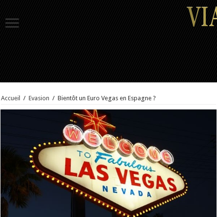
Accueil
/
Evasion
/
Bientôt un Euro Vegas en Espagne ?