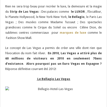
Rien ne sera trop beau pour recréer le luxe, la demesure et la magie
du
Strip de Las Vegas
: Des palaces comme
le LUXOR
, l’Excalibur,
le Planete Hollywood, le New York-New York,
le Bellagio
, le Paris Las
Vegas ; Des musées comme Madame Tussaut ; Des spectacles
grandioses comme le Cirque du Soleil ou encore Céline Dion, de
sublimes centres commerciaux pour
marques de luxe
comme le
Fashion Show Mall.
Le concept de Las Vegas a permis de créer une ville dont rien que
l’évocation du nom fait rêver.
En 2010, Las Vegas a attiré
plus de
60 millions de visiteurs en 2010 en seulement 70ans
d’existance
.
Alors pourquoi pas un Euro Vegas en Espagne ?
Réponse définitive courrant été 2012!
Le Bellagio Las Vegas