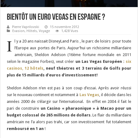
Bientôt un Euro Vegas en Espagne ?
Pierre Vaprilovski
15 novembre 2012
Evasion
,
Hôtels
,
Voyage
1,428 Vues
I
l y a 20 ans naissait DisneyLand Paris , le parc de loisirs pour toute
l’Europe aux portes de Paris. Aujour’hui un richissime milliardaire
américain, Sheldon Adelson (16ème fortune mondiale en 2011
selon le magazine Forbes), veut créer
un Las Vegas Européen :
six
casinos, 12 hôtels
, neuf théatres et 3 terrains de Golfs pour
plus de 15 milliards d’euros d’investissement!
Sheldon Adelson n’en est pas à son coup d’essai. Après avoir réussi
sur le nouveau continent et notamment à
Las Vegas
, il décide dans les
années 2000 de s’élargir sur l’international. En effet en 2004 il fait le
pari de construire
un Casino « pharaonique » à Macao pour un
budget colossal de 265 millions de dollars
. Le flair du milliardaire
américain ne l’a alors pas trahi, car son investissement fut totalement
remboursé en 1 an
!