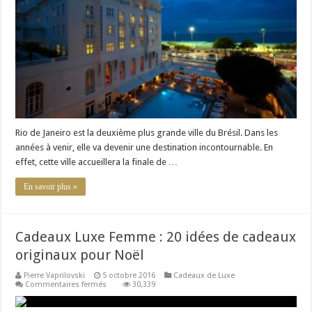
hôtels
de
luxe
à
Rio
de
Janeiro
Rio de Janeiro est la deuxième plus grande ville du Brésil. Dans les
années à venir, elle va devenir une destination incontournable. En
effet, cette ville accueillera la finale de …
En savoir plus »
Cadeaux Luxe Femme : 20 idées de cadeaux
originaux pour Noël
Pierre Vaprilovski
5 octobre 2016
Cadeaux de Luxe
sur
Commentaires fermés
30,339
Cadeaux
Luxe
Femme