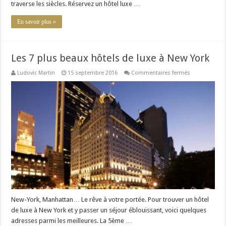
traverse les siècles. Réservez un hôtel luxe …
En savoir plus »
Les 7 plus beaux hôtels de luxe à New York
sur
Ludovic Martin
15 septembre 2016
Commentaires fermés
Les
7
plus
beaux
hôtels
de
luxe
à
New
York
New-York, Manhattan… Le rêve à votre portée. Pour trouver un hôtel
de luxe à New York et y passer un séjour éblouissant, voici quelques
adresses parmi les meilleures. La 5ème …