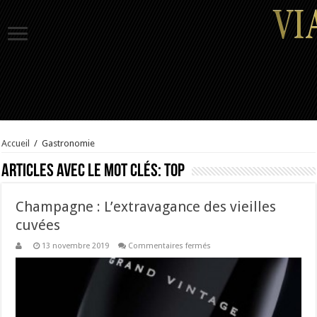
Accueil
/
Gastronomie
Articles avec le mot clés:
top
Champagne : L’extravagance des vieilles
cuvées
sur
13 novembre 2019
Commentaires fermés
Champagne
:
L’extravagance
des
vieilles
cuvées