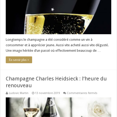
Longtemps le champagne a été considéré comme un vin à
consommer et à apprécier jeune. Aussi vite acheté aussi vite dégusté.
Une image héritée d’un passé où effectivement beaucoup de …
En savoir plus »
Champagne Charles Heidsieck : l’heure du
renouveau
sur
Ludovic Martin
13 novembre 2019
Commentaires fermés
Champagne
Charles
Heidsieck
:
l’heure
du
renouveau