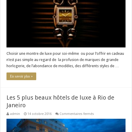
montre
de
luxe
Choisir une montre de luxe pour soi-même ou pour l’offrir en cadeau
n’est pas simple au regard de la profusion de marques de grande
horlogerie, de l’abondance de modèles, des différents styles de …
En savoir plus »
Les 5 plus beaux hôtels de luxe à Rio de
Janeiro
sur
admin
14 octobre 2016
Commentaires fermés
Les
5
plus
beaux