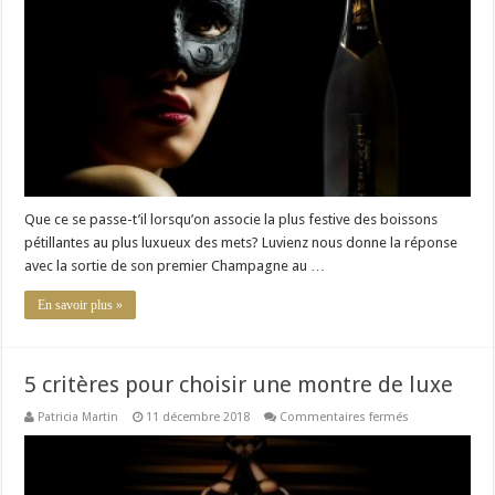
le
luxe
sublimé
Que ce se passe-t’il lorsqu’on associe la plus festive des boissons
pétillantes au plus luxueux des mets? Luvienz nous donne la réponse
avec la sortie de son premier Champagne au …
En savoir plus »
5 critères pour choisir une montre de luxe
sur
Patricia Martin
11 décembre 2018
Commentaires fermés
5
critères
pour
choisir
une