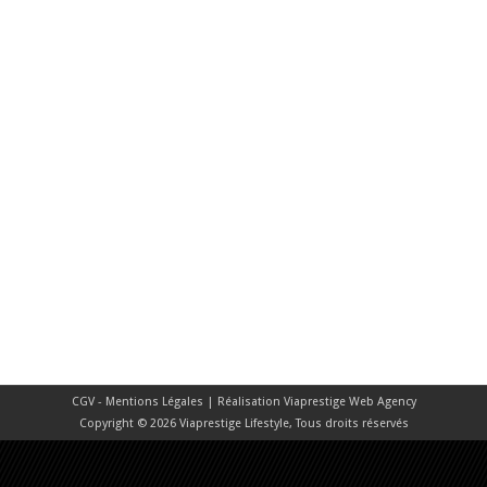
CGV - Mentions Légales
| Réalisation
Viaprestige Web Agency
Copyright © 2026 Viaprestige Lifestyle, Tous droits réservés