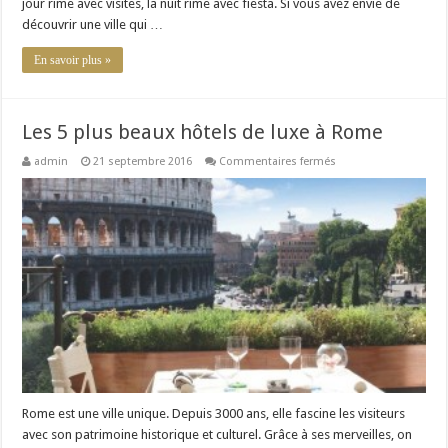
jour rime avec visites, la nuit rime avec fiesta. Si vous avez envie de
découvrir une ville qui …
En savoir plus »
Les 5 plus beaux hôtels de luxe à Rome
sur
admin
21 septembre 2016
Commentaires fermés
Les
5
plus
beaux
hôtels
de
luxe
à
Rome
Rome est une ville unique. Depuis 3000 ans, elle fascine les visiteurs
avec son patrimoine historique et culturel. Grâce à ses merveilles, on