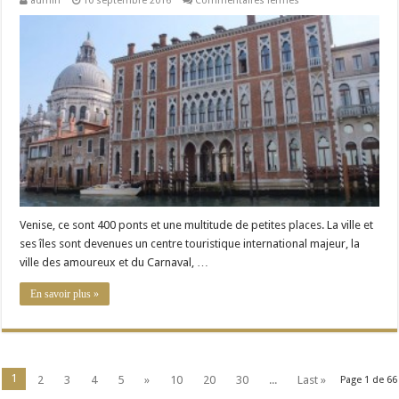
admin
10 septembre 2016
Commentaires fermés
Les
5
plus
beaux
hôtels
de
luxe
à
Venise
Venise, ce sont 400 ponts et une multitude de petites places. La ville et
ses îles sont devenues un centre touristique international majeur, la
ville des amoureux et du Carnaval, …
En savoir plus »
1
2
3
4
5
»
10
20
30
...
Last »
Page 1 de 66