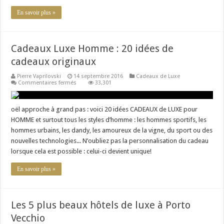
En savoir plus »
Cadeaux Luxe Homme : 20 idées de
cadeaux originaux
Pierre Vaprilovski
14 septembre 2016
Cadeaux de Luxe
sur
Commentaires fermés
33,301
Cadeaux
Luxe
Homme
:
oël approche à grand pas : voici 20 idées CADEAUX de LUXE pour
20
HOMME et surtout tous les styles d’homme : les hommes sportifs, les
idées
de
hommes urbains, les dandy, les amoureux de la vigne, du sport ou des
cadeaux
nouvelles technologies... N’oubliez pas la personnalisation du cadeau
originaux
lorsque cela est possible : celui-ci devient unique!
En savoir plus »
Les 5 plus beaux hôtels de luxe à Porto
Vecchio