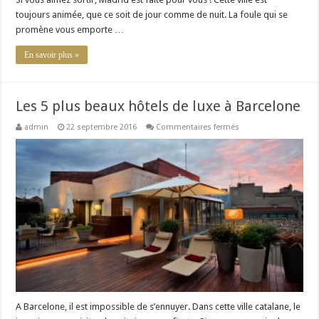
toujours animée, que ce soit de jour comme de nuit. La foule qui se
promène vous emporte …
En savoir plus »
Les 5 plus beaux hôtels de luxe à Barcelone
sur
admin
22 septembre 2016
Commentaires fermés
Les
5
plus
beaux
hôtels
de
luxe
à
Barcelone
A Barcelone, il est impossible de s’ennuyer. Dans cette ville catalane, le