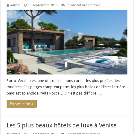
sur
admin
13 septembre 2016
Commentaires fermés
Les
5
plus
beaux
hôtels
de
luxe
à
Porto
Vecchio
Porto-Vecchio est une des destinations corses les plus prisées des
touristes. Ses plages comptent parmi les plus belles de l’île et l’arrière-
pays est splendide, l’Alta Rocca… Il n’est pas difficile …
En savoir plus »
Les 5 plus beaux hôtels de luxe à Venise
sur