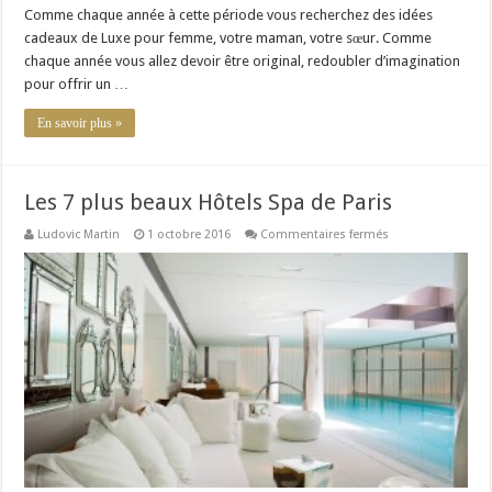
:
Comme chaque année à cette période vous recherchez des idées
20
cadeaux de Luxe pour femme, votre maman, votre sœur. Comme
idées
de
chaque année vous allez devoir être original, redoubler d’imagination
cadeaux
pour offrir un …
originaux
pour
Noël
En savoir plus »
Les 7 plus beaux Hôtels Spa de Paris
sur
Ludovic Martin
1 octobre 2016
Commentaires fermés
Les
7
plus
beaux
Hôtels
Spa
de
Paris