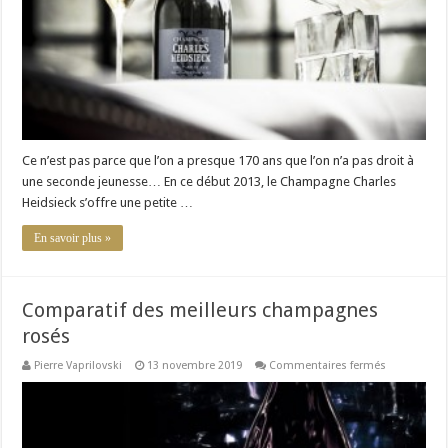
Ce n’est pas parce que l’on a presque 170 ans que l’on n’a pas droit à
une seconde jeunesse… En ce début 2013, le Champagne Charles
Heidsieck s’offre une petite …
En savoir plus »
Comparatif des meilleurs champagnes
rosés
sur
Pierre Vaprilovski
13 novembre 2019
Commentaires fermés
Comparatif
des
meilleurs
champagne
rosés