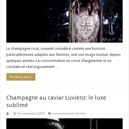
Le champagne rosé, souvent considéré comme une boisson
particulièrement adaptée aux femmes, voit son image évoluer depuis
quelques années. La consommation ne cesse d’augmenter et on
constate un réel engouement …
En savoir plus »
Champagne au caviar Luvienz: le luxe
sublimé
sur
10 novembre 2019
Commentaires fermés
Champagne
au
caviar
Luvienz: