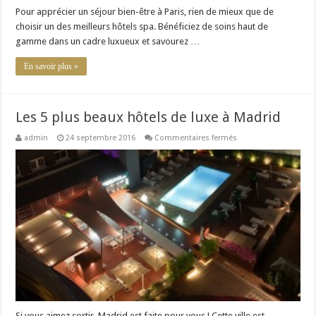
Pour apprécier un séjour bien-être à Paris, rien de mieux que de
choisir un des meilleurs hôtels spa. Bénéficiez de soins haut de
gamme dans un cadre luxueux et savourez …
En savoir plus »
Les 5 plus beaux hôtels de luxe à Madrid
sur
admin
24 septembre 2016
Commentaires fermés
Les
5
plus
beaux
hôtels
de
luxe
à
Madrid
Si vous aimez sortir, Madrid est faite pour vous ! Cette ville est