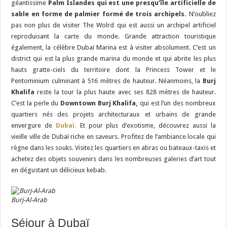
géantissime
Palm Islandes qui est une presqu’île artificielle de
sable en forme de palmier formé de trois archipels.
N’oubliez
pas non plus de visiter The Wolrd qui est aussi un archipel artificiel
reproduisant la carte du monde. Grande attraction touristique
également, la célèbre Dubaï Marina est à visiter absolument. C’est un
district qui est la plus grande marina du monde et qui abrite les plus
hauts gratte-ciels du territoire dont la Princess Tower et le
Pentominium culminant à 516 mètres de hauteur. Néanmoins, la
Burj
Khalifa
reste la tour la plus haute avec ses 828 mètres de hauteur.
C’est la perle du
Downtown Burj Khalifa,
qui est l’un des nombreux
quartiers nés des projets architecturaux et urbains de grande
envergure de
Dubaï.
Et pour plus d’exotisme, découvrez aussi la
vieille ville de Dubaï riche en saveurs. Profitez de l’ambiance locale qui
règne dans les souks. Visitez les quartiers en abras ou bateaux-taxis et
achetez des objets souvenirs dans les nombreuses galeries d’art tout
en dégustant un délicieux kebab.
Burj-Al-Arab
Séjour à Dubaï