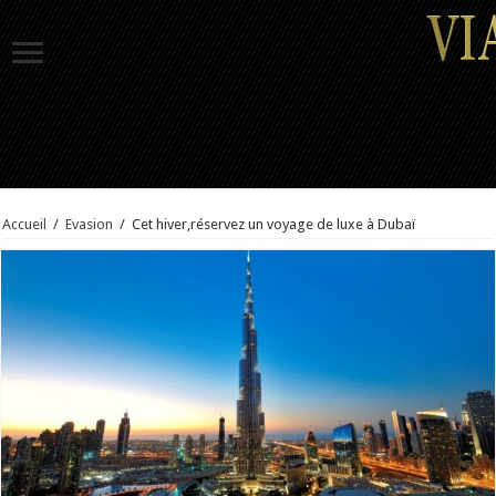
Accueil
/
Evasion
/
Cet hiver,réservez un voyage de luxe à Dubaï