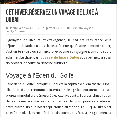
Cet hiver,réservez un voyage de luxe à
Dubaï
Pierre Vaprilovski
29 janvier 2014
Evasion
,
Voyage
2,451 Vues
Synonyme de luxe et d’extravagance,
Dubaï
est l’assurance d’un
séjour inoubliable. En plus de cette facette qui fascine le monde entier,
c’est un territoire où romance et exotisme se rejoignent entre le sable
et la mer. Le choix d’un
voyage de luxe à Dubaï
vous permettra aussi
d’y profiter de toute sa richesse culturelle.
Voyage à l’Eden du Golfe
Situé dans le Golfe Persique, Dubaï est la capitale de l’émirat de Dubaï.
Elle jouit d’une renommée internationale, grâce notamment à ses
projets immobiliers démesurés et extravagants. Sources d’inspiration
de nombreux architectes de part le monde, vous pourrez y admirer
entre autres l’unique hôtel sept étoiles au monde. Le
Burj-Al-Arab
est
en effet le plus luxueux hôtel jamais construit. Découvrez également la