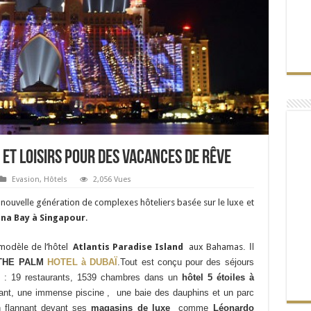
e et loisirs pour des vacances de rêve
Evasion
,
Hôtels
2,056 Vues
e nouvelle génération de complexes hôteliers basée sur le luxe et
ina Bay à Singapour
.
 modèle de l’hôtel
Atlantis Paradise Island
aux Bahamas
. Il
THE PALM
HOTEL à DUBAÏ
.Tout est conçu pour des séjours
ble : 19 restaurants, 1539 chambres dans un
hôtel 5 étoiles à
ant, une immense piscine , une baie des dauphins et un parc
n flannant devant ses
magasins de luxe
comme
Léonardo