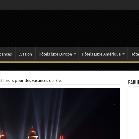
dances
Evasion
Hôtels luxe Europe
Hôtels Luxe Amérique
Hôte
 et loisirs pour des vacances de rêve
Fabul