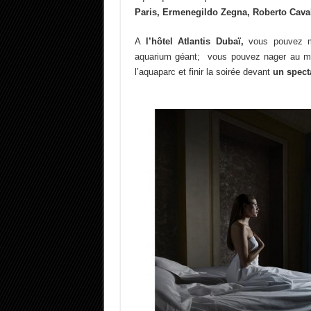
Paris, Ermenegildo Zegna, Roberto Cav
A
l’hôtel Atlantis Dubaï,
vous pouvez m
aquarium géant; vous pouvez nager au mili
l’aquaparc et finir la soirée devant
un spect