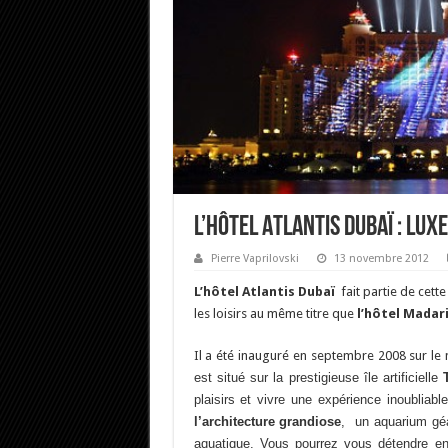
L’hôtel Atlantis Dubaï : lux
Pierre Vaprilovski
13 novembre 2012
L’hôtel Atlantis Dubaï
fait partie de cett
les loisirs au même titre que
l’hôtel Madar
Il a été inauguré en septembre 2008 sur le
est situé sur la prestigieuse île artificielle
plaisirs et vivre une expérience inoublia
l’architecture grandiose
, un aquarium gé
aquatique. Vous pourrez vous détendre e