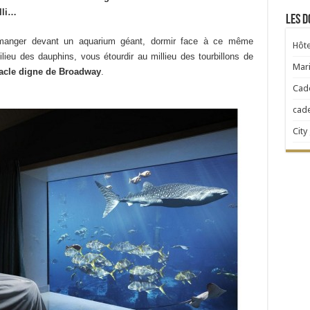
alli…
Les d
anger devant un aquarium géant, dormir face à ce même
Hôte
eu des dauphins, vous étourdir au millieu des tourbillons de
Mari
acle digne de Broadway
.
Cad
cad
City