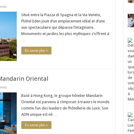
sur
rmés
Hôtel
Eden
Situé entre la Piazza di Spagna et la Via Veneto,
:
l’hôtel Eden jouit d’un emplacement idéal et d’une
un
paradis
vue spectaculaire qui dépasse l’imaginaire.
qui
Monuments et jardins les plus mythiques s’offrent à
s’ouvre
sur
…
la
Ville
Eternelle
En savoir plus »
Mandarin Oriental
sur
rmés
Les
offres
Basé à Hong Kong, le groupe hôtelier Mandarin
audacieuses
Oriental est parvenu à s’imposer à travers le monde
du
Mandarin
comme l’un des leaders de l’hôtellerie de Luxe. Son
Oriental
ADN unique est né …
En savoir plus »