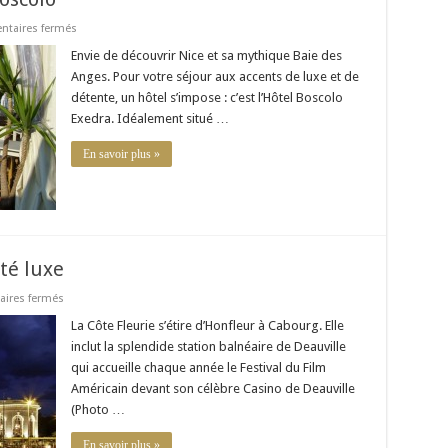
sur
taires fermés
Séjour
VIP
Envie de découvrir Nice et sa mythique Baie des
à
Anges. Pour votre séjour aux accents de luxe et de
Nice
à
détente, un hôtel s’impose : c’est l’Hôtel Boscolo
l’hôtel
Exedra. Idéalement situé …
Boscolo
En savoir plus »
té luxe
sur
ires fermés
Week-
end
La Côte Fleurie s’étire d’Honfleur à Cabourg. Elle
en
inclut la splendide station balnéaire de Deauville
Normandie
côté
qui accueille chaque année le Festival du Film
luxe
Américain devant son célèbre Casino de Deauville
(Photo …
En savoir plus »