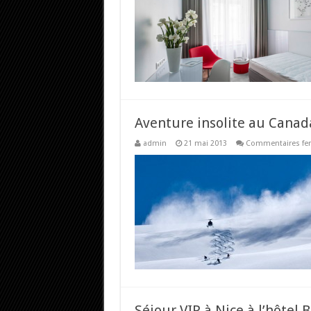
Aventure insolite au Canad
admin
21 mai 2013
Commentaires fe
Séjour VIP à Nice à l’hôtel 