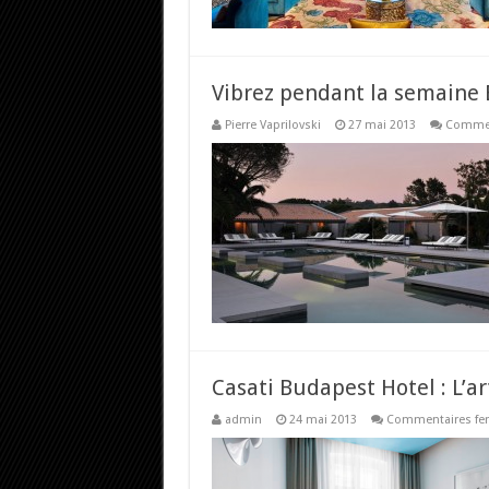
Vibrez pendant la semaine B
Pierre Vaprilovski
27 mai 2013
Commen
Casati Budapest Hotel : L’art
admin
24 mai 2013
Commentaires fe