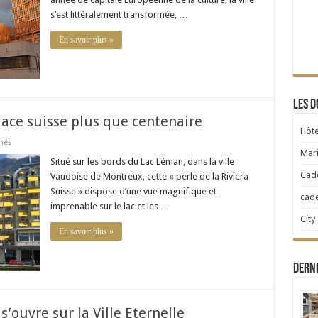
s’est littéralement transformée, …
En savoir plus »
Les d
lace suisse plus que centenaire
Hôte
sur
més
Le
Mari
Montreux
Situé sur les bords du Lac Léman, dans la ville
Palace
Cad
Vaudoise de Montreux, cette « perle de la Riviera
:
un
Suisse » dispose d’une vue magnifique et
cad
palace
imprenable sur le lac et les …
suisse
plus
City
que
En savoir plus »
centenaire
Dern
s’ouvre sur la Ville Eternelle