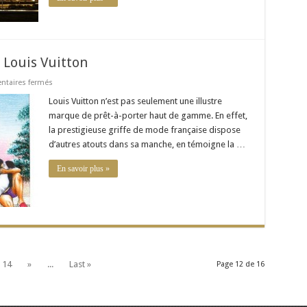
 Louis Vuitton
sur
taires fermés
Les
carnets
Louis Vuitton n’est pas seulement une illustre
de
marque de prêt-à-porter haut de gamme. En effet,
voyage
selon
la prestigieuse griffe de mode française dispose
Louis
d’autres atouts dans sa manche, en témoigne la …
Vuitton
En savoir plus »
14
»
...
Last »
Page 12 de 16