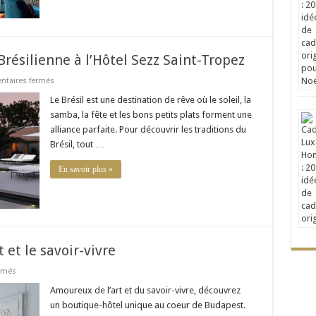
résilienne à l’Hôtel Sezz Saint-Tropez
sur
taires fermés
Vibrez
pendant
Le Brésil est une destination de rêve où le soleil, la
la
samba, la fête et les bons petits plats forment une
semaine
Brésilienne
alliance parfaite. Pour découvrir les traditions du
à
Brésil, tout …
l’Hôtel
Sezz
Saint-
En savoir plus »
Tropez
 et le savoir-vivre
sur
rmés
Casati
Budapest
Amoureux de l’art et du savoir-vivre, découvrez
Hotel
un boutique-hôtel unique au coeur de Budapest.
: