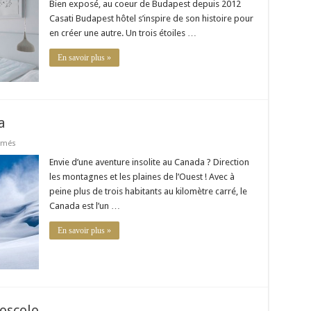
L’art
Bien exposé, au coeur de Budapest depuis 2012
et
Casati Budapest hôtel s’inspire de son histoire pour
le
savoir-
en créer une autre. Un trois étoiles …
vivre
En savoir plus »
a
sur
rmés
Aventure
insolite
Envie d’une aventure insolite au Canada ? Direction
au
les montagnes et les plaines de l’Ouest ! Avec à
Canada
peine plus de trois habitants au kilomètre carré, le
Canada est l’un …
En savoir plus »
Boscolo