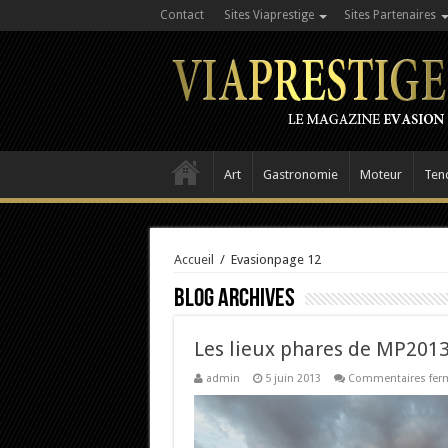
Contact
Sites Viaprestige
Sites Partenaires
Art
Gastronomie
Moteur
Ten
Accueil
/
Evasion
page 12
Blog Archives
Les lieux phares de MP201
admin
5 juin 2013
Commentaires fer