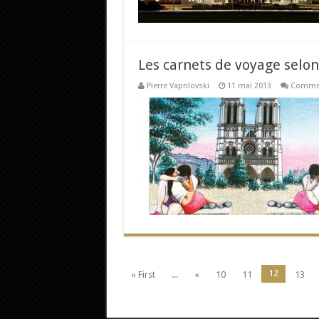
Les carnets de voyage selon
Pierre Vaprilovski
11 mai 2013
Commen
12
« First
...
«
10
11
13