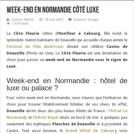
Week-end en Normandie côté luxe
Ludovic Martin
18 mai 2013
Evasion
,
Voyage
1,674 Vues
La
Côte Fleurie
s’étire d’
Honfleur à Cabourg
. Elle inclut la
splendide station balnéaire de Deauville qui accueille chaque année le
Festival du Film Américain
devant son célèbre
Casino de
Deauville
(Photo en Une). La
Côte Fleurie
est une destination de
choix pour passer un
week-end en Normandie sous le signe du
Luxe.
Week-end en Normandie : hôtel de
luxe ou palace ?
Pour votre week-end en Normandie, vous n’aurez que l’embarras du
choix pour trouver l’établissement hôtelier de vos rêves. En effet,
Deauville
abrite deux des plus beaux hôtels de France :
l’hôtel Le
Normandy
et
l’Hôtel Royal
situés en bord de mer à quelques pas
seulement des mythiques
Planches de Deauville
et à proximité du
Casino. Tout aussi luxueux, le
Grand Hôtel de Cabourg
vous