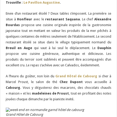
Trouville :
Le Pavillon Augustine
.
Envie d’un restaurant étoilé ? Deux tables s’imposent. La première se
situe à
Honfleur
avec le
restaurant Saquana
. Le chef
Alexandre
Bourdas
propose une cuisine originale inspirée de la gastronomie
japonaise tout en mettant en valeur les produits de la mer pêchés à
quelques centaines de mètres seulement de l’établissement. Le second
restaurant étoilé se situe dans le village typiquement normand du
Breuil en Auge
qui vaut à lui seul le déplacement. Le
Dauphin
propose une cuisine généreuse, authentique et délicieuse. Les
produits du terroir sont sublimés et peuvent être accompagnés d’un
excellent cru. Le repas s’achève avec un Calvados, évidemment.
A l’heure du goûter, non loin du
Grand Hôtel de Cabourg
si cher à
Marcel Proust, le salon de thé
Chez Dupont
vous accueille à
Cabourg.
Vous y dégusterez des macarons, des chocolats chauds
« maison » et les
madeleines de Proust
, tout en profitant des notes
jouées chaque dimanche par le pianiste invité.
Grand Hôtel de Cabourg