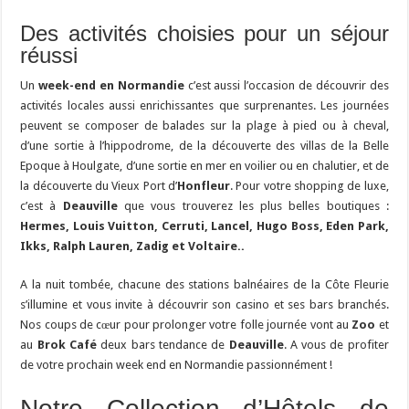
Des activités choisies pour un séjour
réussi
Un
week-end en Normandie
c’est aussi l’occasion de découvrir des
activités locales aussi enrichissantes que surprenantes. Les journées
peuvent se composer de balades sur la plage à pied ou à cheval,
d’une sortie à l’hippodrome, de la découverte des villas de la Belle
Epoque à Houlgate, d’une sortie en mer en voilier ou en chalutier, et de
la découverte du Vieux Port d’
Honfleur
. Pour votre shopping de luxe,
c’est à
Deauville
que vous trouverez les plus belles boutiques :
Hermes, Louis Vuitton, Cerruti, Lancel, Hugo Boss, Eden Park,
Ikks, Ralph Lauren, Zadig et Voltaire..
A la nuit tombée, chacune des stations balnéaires de la Côte Fleurie
s’illumine et vous invite à découvrir son casino et ses bars branchés.
Nos coups de cœur pour prolonger votre folle journée vont au
Zoo
et
au
Brok Café
deux bars tendance de
Deauville
. A vous de profiter
de votre prochain week end en Normandie passionnément !
Notre Collection d’Hôtels de