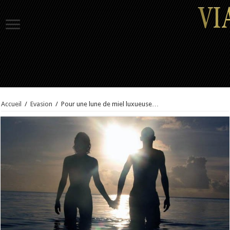
Accueil
/
Evasion
/
Pour une lune de miel luxueuse…