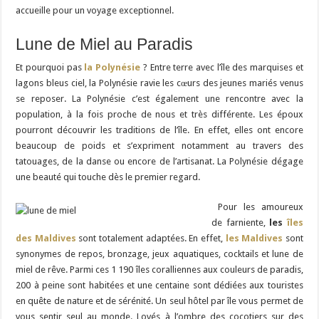
accueille pour un voyage exceptionnel.
Lune de Miel au Paradis
Et pourquoi pas
la Polynésie
? Entre terre avec l’île des marquises et
lagons bleus ciel, la Polynésie ravie les cœurs des jeunes mariés venus
se reposer. La Polynésie c’est également une rencontre avec la
population, à la fois proche de nous et très différente. Les époux
pourront découvrir les traditions de l’île. En effet, elles ont encore
beaucoup de poids et s’expriment notamment au travers des
tatouages, de la danse ou encore de l’artisanat. La Polynésie dégage
une beauté qui touche dès le premier regard.
Pour les amoureux
de farniente,
les
îles
des Maldives
sont totalement adaptées. En effet,
les Maldives
sont
synonymes de repos, bronzage, jeux aquatiques, cocktails et lune de
miel de rêve. Parmi ces 1 190 îles coralliennes aux couleurs de paradis,
200 à peine sont habitées et une centaine sont dédiées aux touristes
en quête de nature et de sérénité. Un seul hôtel par île vous permet de
vous sentir seul au monde. Lovés à l’ombre des cocotiers sur des