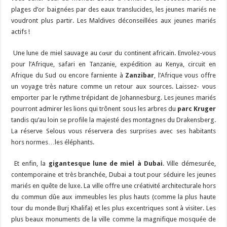
plages d’or baignées par des eaux translucides, les jeunes mariés ne
voudront plus partir. Les Maldives déconseillées aux jeunes mariés
actifs !
Une lune de miel sauvage au cœur du continent africain. Envolez-vous
pour l’Afrique, safari en Tanzanie, expédition au Kenya, circuit en
Afrique du Sud ou encore farniente à
Zanzibar
, l’Afrique vous offre
un voyage très nature comme un retour aux sources. Laissez- vous
emporter par le rythme trépidant de Johannesburg. Les jeunes mariés
pourront admirer les lions qui trônent sous les arbres du
parc Kruger
tandis qu’au loin se profile la majesté des montagnes du Drakensberg.
La réserve Selous vous réservera des surprises avec ses habitants
hors normes…les éléphants.
Et enfin, la
gigantesque lune de miel à Dubai
. Ville démesurée,
contemporaine et très branchée, Dubai a tout pour séduire les jeunes
mariés en quête de luxe. La ville offre une créativité architecturale hors
du commun dûe aux immeubles les plus hauts (comme la plus haute
tour du monde Burj Khalifa) et les plus excentriques sont à visiter. Les
plus beaux monuments de la ville comme la magnifique mosquée de