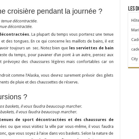
Les d
e croisière pendant la journée ?
Hôte
enue décontractée.
Mari
décontractées
. La plupart du temps vous porterez une tenue
Cad
et des tongues. En ce qui concerne les maillots de bains, il est
 avoir toujours un sec. Notez bien que
les serviettes de bain
cad
reste du temps, pour pavaner d’un pont à un autre, pensez aux
City
t prévoyez des chaussures légères mais confortables car on
droit comme l’Alaska, vous devrez surement prévoir des gilets
ents de pluie et des chaussettes de réserve.
ursions ?
s baskets, il vous faudra beaucoup marcher.
tenues de sport décontractées et des chaussures de
ées ou que vous visitiez la ville par vous-même, il vous faudra
nc, que vous soyez à l’aise dans vos baskets. Selon la nature de