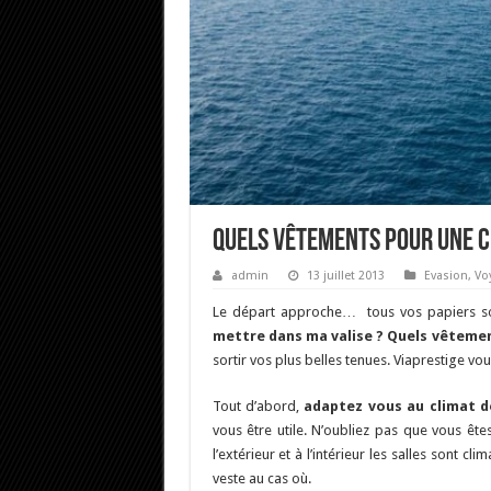
Quels vêtements pour une c
admin
13 juillet 2013
Evasion
,
Vo
Le départ approche… tous vos papiers so
mettre dans ma valise ? Quels vêteme
sortir vos plus belles tenues. Viaprestige v
Tout d’abord,
adaptez vous au climat d
vous être utile. N’oubliez pas que vous ête
l’extérieur et à l’intérieur les salles sont c
veste au cas où.