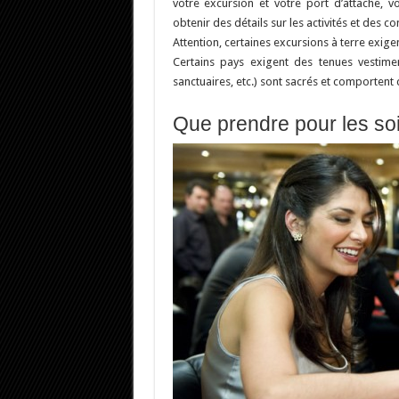
votre excursion et votre port d’attache, 
obtenir des détails sur les activités et des co
Attention, certaines excursions à terre exigen
Certains pays exigent des tenues vestiment
sanctuaires, etc.) sont sacrés et comporten
Que prendre pour les so