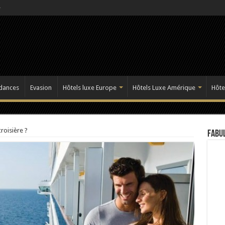
dances
Evasion
Hôtels luxe Europe
Hôtels Luxe Amérique
Hôte
roisière ?
Fabul