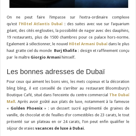
On ne peut faire l’impasse sur l’extra-ordinaire complexe
qu’est
l’Hôtel Atlantis Dubaï
:
des suites avec vue sur l’aquarium
géant, des cités englouties, la possibilité de nager avec des dauphins,
19 restaurants, plus de 1500 chambres pour ce palace hors-norme.
Egalement à sélectionner, le nouvel
Hôtel Armani Dubaï
dans le plus
haut gratte ciel du monde
Burj Khalifa :
design et raffinement conçu
par le maître
Giorgio Armani
himself.
Les bonnes adresses de Dubaï
Pour ceux qui aiment les bons vins, les mets copieux et la décoration
bling bling, il est conseillé de s’arrêter au restaurant Bloomsbury’s
Boutique Café, situé dans l’enceinte du centre commercial
The Dubaï
Mall
. Après avoir goûté aux plats de luxe, notamment à la fameuse
«
Golden Phoenix
» : un dessert sucré agrémenté de graines de
vanille, de chocolat et de feuilles d’or comestibles de 23 carats, le tout
présenté sur un plateau en or 24 carats, l’on peut enfin qualifier le
séjour de vraies
vacances de luxe à Dubai
.