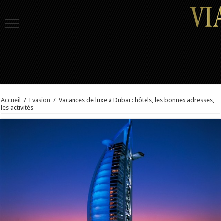
Accueil
/
Evasion
/
Vacances de luxe à Dubaï : hôtels, les bonnes adresses,
les activités