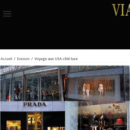
Accueil
/
Evasion
/
Voyage aux USA côté luxe