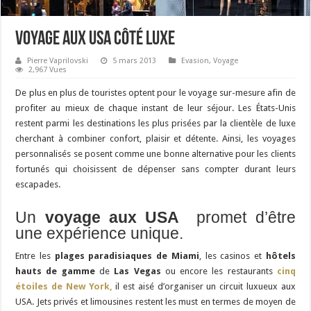
Voyage aux USA côté luxe
Pierre Vaprilovski
5 mars 2013
Evasion
,
Voyage
2,967 Vues
De plus en plus de touristes optent pour le voyage sur-mesure afin de
profiter au mieux de chaque instant de leur séjour. Les États-Unis
restent parmi les destinations les plus prisées par la clientèle de luxe
cherchant à combiner confort, plaisir et détente. Ainsi, les voyages
personnalisés se posent comme une bonne alternative pour les clients
fortunés qui choisissent de dépenser sans compter durant leurs
escapades.
Un
voyage aux USA
promet d’être
une expérience unique.
Entre les
plages paradisiaques de Miami
, les casinos et
hôtels
hauts de gamme
de
Las Vegas
ou encore les restaurants
cinq
étoiles de
New York
,
il est aisé d’organiser un circuit luxueux aux
USA. Jets privés et limousines restent les must en termes de moyen de