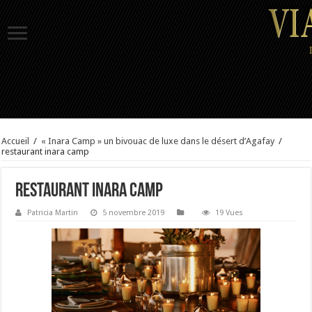
Accueil
/
« Inara Camp » un bivouac de luxe dans le désert d’Agafay
/
restaurant inara camp
restaurant inara camp
Patricia Martin
5 novembre 2019
19 Vues