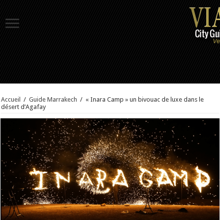
Accueil
/
Guide Marrakech
/
« Inara Camp » un bivouac de luxe dans le
désert d’Agafay