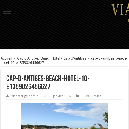
Accueil
/
Cap d’Antibes Beach Hôtel - Cap d’Antibes
/
cap-d-antibes-beach-
hotel-10-e1359026456627
cap-d-antibes-beach-hotel-10-
e1359026456627
Viaprestige-admin
28 janvier 2016
9 Vues