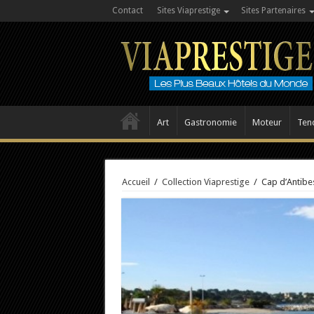
Contact
Sites Viaprestige
Sites Partenaires
Art
Gastronomie
Moteur
Ten
Accueil
/
Collection Viaprestige
/
Cap d’Antibe