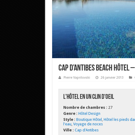
Cap d’Antibes Beach Hôtel –
Pierre Vaprilovski
26 janvier 2013
L'hôtel en un clin d'oeil
Nombre de chambres :
27
Genre :
Hôtel Design
Style :
Boutique Hôtel
,
Hôtel les pieds da
l'eau
,
Voyage de noces
Ville :
Cap d'Antibes