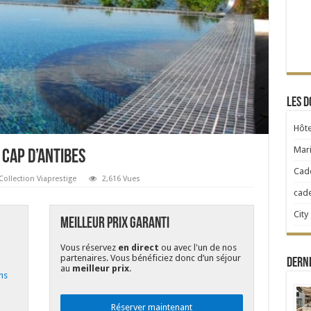
Les d
Hôte
Mari
 Cap d’Antibes
Cad
Collection Viaprestige
2,616 Vues
cad
City
Meilleur Prix Garanti
Vous réservez
en direct
ou avec l'un de nos
partenaires. Vous bénéficiez donc d’un séjour
Dern
au
meilleur prix
.
ns
Réserver maintenant