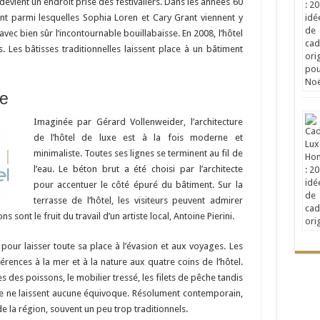
devient un endroit prisé des festivaliers. Dans les années 60
nt parmi lesquelles Sophia Loren et Cary Grant viennent y
ec bien sûr l’incontournable bouillabaisse. En 2008, l’hôtel
 Les bâtisses traditionnelles laissent place à un bâtiment
te
Imaginée par Gérard Vollenweider, l’architecture
de l’hôtel de luxe est à la fois moderne et
minimaliste. Toutes ses lignes se terminent au fil de
l’eau. Le béton brut a été choisi par l’architecte
pour accentuer le côté épuré du bâtiment. Sur la
terrasse de l’hôtel, les visiteurs peuvent admirer
 sont le fruit du travail d’un artiste local, Antoine Pierini.
pour laisser toute sa place à l’évasion et aux voyages. Les
rences à la mer et à la nature aux quatre coins de l’hôtel.
es des poissons, le mobilier tressé, les filets de pêche tandis
ge ne laissent aucune équivoque. Résolument contemporain,
 de la région, souvent un peu trop traditionnels.