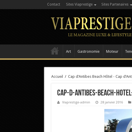
Contact
Sites Viaprestige
Sites Partenaires
Art
Gastronomie
Moteur
Ten
Accueil
/
Cap d’Antibes Beach Hôtel - Cap d’Ant
cap-d-antibes-beach-hotel
Viaprestige-admin
28 janvier 2016