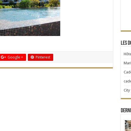
Les d
Hôte
Google +
Pinterest
Mari
Cad
cad
City
Dern