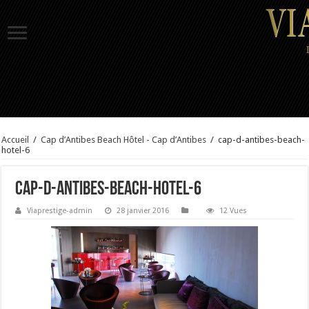
Accueil
/
Cap d’Antibes Beach Hôtel - Cap d’Antibes
/
cap-d-antibes-beach-
hotel-6
cap-d-antibes-beach-hotel-6
Viaprestige-admin
28 janvier 2016
12 Vues