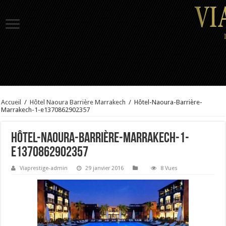
Accueil
/
Hôtel Naoura Barrière Marrakech
/
Hôtel-Naoura-Barrière-
Marrakech-1-e1370862902357
Hôtel-Naoura-Barrière-Marrakech-1-
e1370862902357
Viaprestige-admin
29 janvier 2016
8 Vues