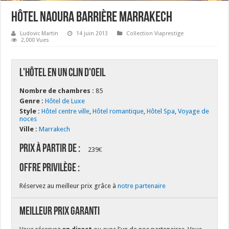
Hôtel Naoura Barrière Marrakech
Ludovic Martin
14 juin 2013
Collection Viaprestige
2,000 Vues
L'hôtel en un clin d'oeil
Nombre de chambres :
85
Genre :
Hôtel de Luxe
Style :
Hôtel centre ville
,
Hôtel romantique
,
Hôtel Spa
,
Voyage de
noces
Ville :
Marrakech
Prix à partir de :
239€
Offre Privilège :
Réservez au meilleur prix grâce à
notre partenaire
Meilleur Prix Garanti