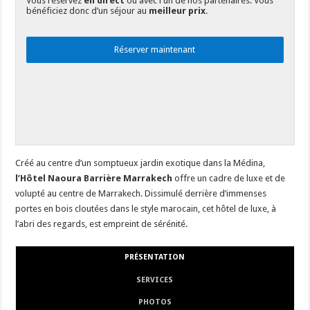
Vous réservez
en direct
ou avec l'un de nos partenaires. Vous
bénéficiez donc d’un séjour au
meilleur prix
.
Réserver maintenant
Créé au centre d’un somptueux jardin exotique dans la Médina,
l’Hôtel Naoura Barrière Marrakech
offre un cadre de luxe et de
volupté au centre de Marrakech. Dissimulé derrière d’immenses
portes en bois cloutées dans le style marocain, cet hôtel de luxe, à
l’abri des regards, est empreint de sérénité.
PRÉSENTATION
SERVICES
PHOTOS