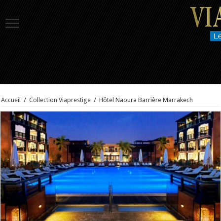
Accueil
/
Collection Viaprestige
/
Hôtel Naoura Barrière Marrakech