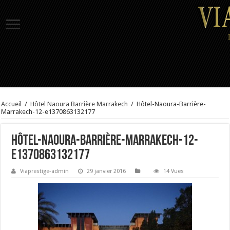
Accueil
/
Hôtel Naoura Barrière Marrakech
/
Hôtel-Naoura-Barrière-
Marrakech-12-e1370863132177
Hôtel-Naoura-Barrière-Marrakech-12-
e1370863132177
Viaprestige-admin
29 janvier 2016
14 Vues